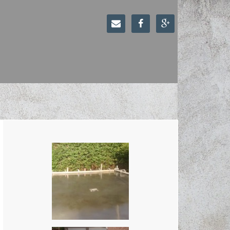


