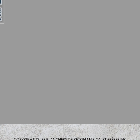
COPYRIGHT © LES PLANCHERS DE BÉTON MARION ET FRÈRES INC