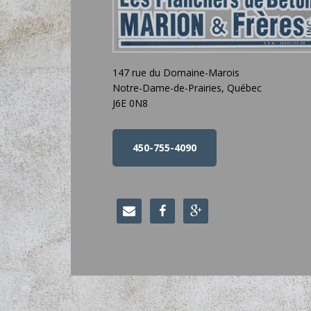
147 rue du Domaine-Marois
Notre-Dame-de-Prairies, Québec
J6E 0N8
450-755-4090


